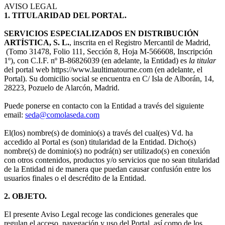
AVISO LEGAL
1. TITULARIDAD DEL PORTAL.
SERVICIOS ESPECIALIZADOS EN DISTRIBUCIÓN
ARTÍSTICA, S. L.
, inscrita en el Registro Mercantil de Madrid,
(Tomo 31478, Folio 111, Sección 8, Hoja M-566608, Inscripción
1º), con C.I.F. nº B-86826039 (en adelante, la Entidad) es
la titular
del portal web https://www.laultimatourne.com (en adelante, el
Portal). Su domicilio social se encuentra en C/ Isla de Alborán, 14,
28223, Pozuelo de Alarcón, Madrid.
Puede ponerse en contacto con la Entidad a través del siguiente
email:
seda@comolaseda.com
El(los) nombre(s) de dominio(s) a través del cual(es) Vd. ha
accedido al Portal es (son) titularidad de la Entidad. Dicho(s)
nombre(s) de dominio(s) no podrá(n) ser utilizado(s) en conexión
con otros contenidos, productos y/o servicios que no sean titularidad
de la Entidad ni de manera que puedan causar confusión entre los
usuarios finales o el descrédito de la Entidad.
2. OBJETO.
El presente Aviso Legal recoge las condiciones generales que
regulan el acceso, navegación y uso del Portal, así como de los